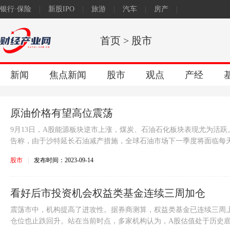
银行·保险
|
新股IPO
|
旅游
|
汽车
|
房产
|
原创
首页
>
股市
新闻
焦点新闻
股市
观点
产经
原油价格有望高位震荡
9月13日，A股能源板块逆市上涨，煤炭、石油石化板块表现尤为活跃
告称，由于沙特延长石油减产措施，全球石油市场下一季度将面临每天.
股市
|
发布时间：2023-09-14
看好后市投资机会权益类基金连续三周加仓
震荡市中，机构提高了进攻性。据券商测算，权益类基金已连续三周
仓位也止跌回升。站在当前时点，多家机构认为，A股估值处于历史底部