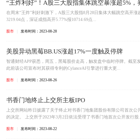
“王炸利好”！A股三大股指集体跳空暴涨超5%
在周末“王炸”利好刺激下，A股三大股指8月28日集体大幅跳空高开涨超
3219.04点，深证成指高开5.77%报10714.69点...
股市
|
发布时间：2023-08-28
美股异动黑莓BB.US涨超17%一度触及停牌
智通财经APP获悉，周五，黑莓股价走高，触发盘中临时停牌。截至发稿
此前该公司宣布对其获得专利的CylanceAI引擎进行重大更...
股市
|
发布时间：2023-08-26
书香门地终止上交所主板IPO
上交所网站昨日披露了关于终止对书香门地集团股份有限公司首次公
的决定。 上交所于2023年3月2日依法受理了书香门地首次公开发行股..
股市
|
发布时间：2023-08-22