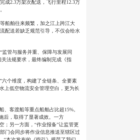
2.3万架次配送，飞行里程12.3万
径。
等船舶往来频繁，加之江上跨江大
流配送若缺乏规范引导，不仅会给水
“监管与服务并重、保障与发展同
相关法规要求，最终编制完成《指
则”六个维度，构建了全链条、全要素
内水上低空物流安全管理空白，更为长
品船、客渡船等重点船舶占比超15%。
实施后，取得了显著成效。一方
空；另一方面，“作业报备”让监管更
部门会同步将作业信息推送至辖区过
。“本次发布的《指引》规范了我们