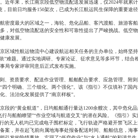
近年来，长江南京段低空物流配送发展迅速，仅2024年就累计完成
27吨，目前日均服务150架次，已成为长江航运民生保障的重要途
航密度最大的区域之一，海轮、危化品船、客汽渡船、旅游客船
多，对低空物流配送的安全性和可靠性提出了严峻挑战。低空物
健康发展。
京区域性航运物流中心建设航运相关任务的主办单位，始终坚持
可依”难题。通过实地调研、专家论证、征求意见等多环节，结合
事局专家评审同意后正式发布实施。
“总则、资质要求、配送作业管理、船舶配合要求、应急管理、附
“四个明确、三个细化、两个强化”。该《指引》不仅填补了国
化、法治化发展提供了“南京样板”。
京段的“黄金航道”，日均船舶通行量达1200余艘次，其中危化
飞行与船舶瞭望”“作业空域与航道交叉”的潜在风险。《指引》
运行的无人机均已完成电子围栏标定，飞行轨迹严格避开禁飞区上
备案，并在起飞前向属地海事处报备配送时间、船舶信息，海事
能引发的险情事故，实现了“低空作业”与“水上通航”的和谐共生