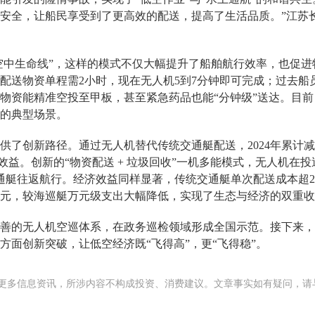
安全，让船民享受到了更高效的配送，提高了生活品质。”江苏
“空中生命线”，这样的模式不仅大幅提升了船舶航行效率，也促
配送物资单程需2小时，现在无人机5到7分钟即可完成；过去船
物资能精准空投至甲板，甚至紧急药品也能“分钟级”送达。目前
的典型场景。
供了创新路径。通过无人机替代传统交通艇配送，2024年累计减
环保效益。创新的“物资配送 + 垃圾回收”一机多能模式，无人机
通艇往返航行。经济效益同样显著，传统交通艇单次配送成本超2
元，较海巡艇万元级支出大幅降低，实现了生态与经济的双重收
善的无人机空巡体系，在政务巡检领域形成全国示范。接下来，
方面创新突破，让低空经济既“飞得高”，更“飞得稳”。
更多信息资讯，所涉内容不构成投资、消费建议。文章事实如有疑问，请