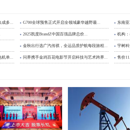
多...
G700全球预售正式开启全领域豪华越野最...
东南亚
.
2025凯度BrandZ中国百强品牌总价...
机构：
金秋出行选广汽传祺，全运品质护航每段旅程...
宇树科
单...
问界携手金鸡百花电影节开启科技与艺术跨界...
售价11