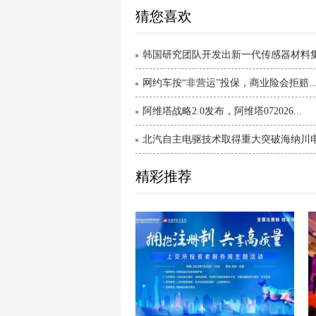
猜您喜欢
韩国研究团队开发出新一代传感器材料集成
网约车按“非营运”投保，商业险会拒赔..
阿维塔战略2.0发布，阿维塔072026...
北汽自主电驱技术取得重大突破海纳川电机
精彩推荐