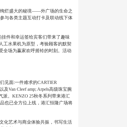
绚烂盛大的秘境——外广场的生命之
参与各类主题互动打卡及联动线下体
的挂件和幸运签给宾客们带来了趣味
戏人工水果机为原型，考验顾客的默契
享受全场为赢家欢呼摇铃的时刻。活动
面:一件难求的CARTIER
an Cleef amp; Arpels高级珠宝腕
务气派。KENZO 25秋冬系列带来港汇
品也已全方位上线，港汇恒隆广场将
界前沿的文化艺术与商业体验共振，书写生活