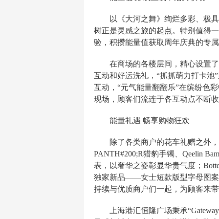
以《大河之舞》绚烂多彩、极具
树正是灵感之旅的起点。特别值得一
验，积攒能量值获取周年庆典的专属
在商场的各楼层间，精心设置了
互动和好运洗礼，“抓抓萌力打卡池
互动，“元气能量翻翻乐”在缤纷色
现场，顾客们流连于各互动点不断收
能量礼遇 畅享购物狂欢
除了各类商户的花车礼赠之外，
PANTH#200;R猎豹手镯、Qeelin B
表，以奢华之姿彰显华贵气度；Botteg
独家新品——女士短款版型字母图案
持续与优质商户们一起，为顾客来带
上海港汇恒隆广场秉承“Gatewa