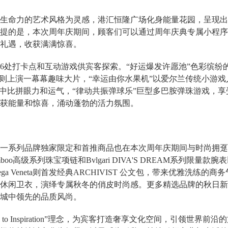
生命力的艺术风格为灵感，港汇恒隆广场化身能量花园，呈现出
提的是，本次周年庆期间，顾客们可以通过周年庆典专属小程序
礼遇，收获满满惊喜。
6处打卡点和互动游戏供宾客探索。“好运爆发许愿池”色彩缤纷
”则上演一幕幕趣味大片，“幸运由你水果机”以爱尔兰传统小游
彩中比拼眼力和运气，“律动共振弹球乐”巨型多巴胺弹珠游戏，
获能量和惊喜，涌动蓬勃的活力氛围。
一系列品牌独家限定和首推商品也在本次周年庆期间与时尚拥趸们见
amboo高级系列珠宝项链和Bvlgari DIVA'S DREAM系列限量款腕表以及V
a Veneta则首发经典ARCHIVIST 公文包，带来优雅洗练的商
休闲卫衣，演绎专属秋冬的俏皮时尚感。更多精选品牌的秋日新
城中领先的品质风尚。
y to Inspiration”理念，为宾客打造奢享文化空间，引领世