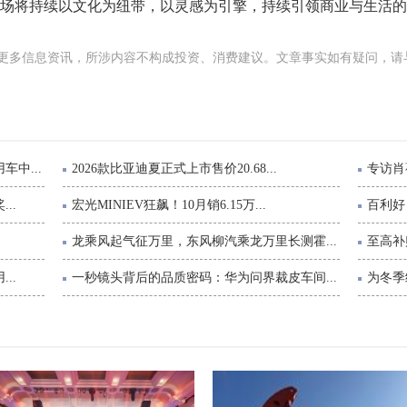
场将持续以文化为纽带，以灵感为引擎，持续引领商业与生活的
更多信息资讯，所涉内容不构成投资、消费建议。文章事实如有疑问，请
中...
2026款比亚迪夏正式上市售价20.68...
专访肖
..
宏光MINIEV狂飙！10月销6.15万...
百利好
龙乘风起气征万里，东风柳汽乘龙万里长测霍...
至高补贴
..
一秒镜头背后的品质密码：华为问界裁皮车间...
为冬季