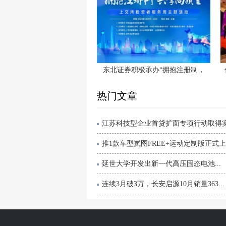
东北证券积极承办“拥抱注册制，
热门文章
江苏科技型企业首贷扩面专项行动取得实效
推1款车型岚图FREE+运动定制版正式上.
延世大学开发出新一代高压固态电池...
连续3月破3万，长安启源10月销量363...