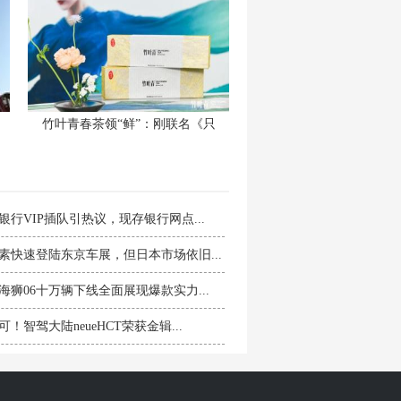
竹叶青春茶领“鲜”：刚联名《只
银行VIP插队引热议，现存银行网点...
素快速登陆东京车展，但日本市场依旧...
海狮06十万辆下线全面展现爆款实力...
！智驾大陆neueHCT荣获金辑...