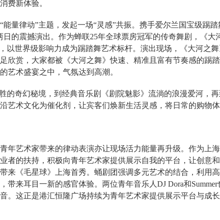
消费新体验。
“能量律动”主题，发起一场“灵感”共振。携手爱尔兰国宝级踢踏
两日的震撼演出。作为蝉联25年全球票房冠军的传奇舞剧，《大
剧，以世界级影响力成为踢踏舞艺术标杆。演出现场，《大河之舞
足欣赏，大家都被《大河之舞》快速、精准且富有节奏感的踢踏
的艺术盛宴之中，气氛达到高潮。
入胜的奇幻秘境，到经典音乐剧《剧院魅影》流淌的浪漫爱河，
沿艺术文化为催化剂，让宾客们焕新生活灵感，将日常的购物体
青年艺术家带来的律动表演亦让现场活力能量再升级。作为上海
业者的扶持，积极向青年艺术家提供展示自我的平台，让创意和
带来《毛星球》上海首秀。蛹剧团强调多元艺术的结合，利用高
带来耳目一新的感官体验。两位青年音乐人DJ Dora和Summ
音。这正是港汇恒隆广场持续为青年艺术家提供展示平台与成长