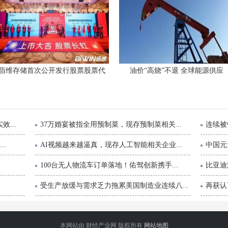
佰维存储首次公开发行股票股票代
油价“高烧”不退 全球能源供应
...
37万婚宴被指全用预制菜，现存预制菜相关...
连续被
..
AI视频越来越逼真，现存人工智能相关企业...
中国元
100台无人物流车订单落地！佑驾创新携手...
比亚迪
受生产放缓与需求乏力拖累美国制造业连续八...
再获认可
本网站由 财经产业网 版权所有
网站地图