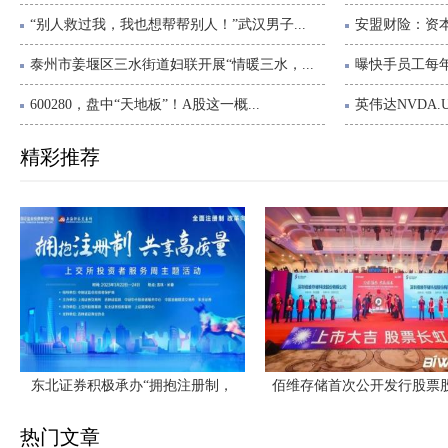
“别人救过我，我也想帮帮别人！”武汉男子...
安盟财险：资本
泰州市姜堰区三水街道妇联开展“情暖三水，...
曝快手员工每年
600280，盘中“天地板”！A股这一概...
英伟达NVDA.U
精彩推荐
东北证券积极承办“拥抱注册制，
佰维存储首次公开发行股票
热门文章