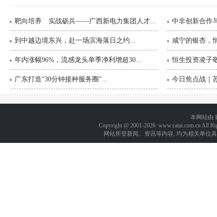
靶向培养 实战砺兵——广西新电力集团人才...
中非创新合作与
到中越边境东兴，赴一场滨海落日之约...
咸宁的银杏，悄
年内涨幅96%，流感龙头单季净利增超30...
恒生投资凌子敬
广东打造“30分钟接种服务圈”...
今日焦点战｜苏
本网站由
Copyright @ 2001-
2026 www.catai.com.cn A
网站所登新闻、资讯等内容, 均为相关单位具有著作