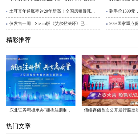
土耳其年通胀率达20年新高！全国房租暴涨...
到手价1599元，R
仅发售一周，Steam版《艾尔登法环》已...
90%国家重点
精彩推荐
东北证券积极承办“拥抱注册制，
佰维存储首次公开发行股票
热门文章