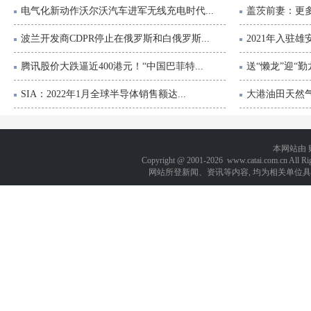
电气化新动作沃尔沃汽车进军无线充电时代...
盖茨前妻：更多
波兰开发商CDPR停止在俄罗斯和白俄罗斯...
2021年入驻雄
腾讯股价大跌逼近400港元！“中国巴菲特...
送“懒龙”迎“勤
SIA：2022年1月全球半导体销售额达...
大港油田天然气
本网站由
Copyright @ 2001-
2026 www.catai.com.cn A
网站所登新闻、资讯等内容, 均为相关单位具有著作