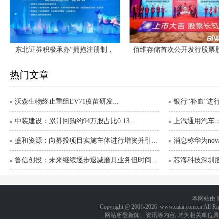
东北证券积极承办“拥抱注册制，
佰维存储首次公开发行股票
热门文章
沃森生物终止重组EV71疫苗研发...
银行“补血”进
中装建设：累计回购约94万股占比0.13...
上汽通用汽车：
盛和资源：向募投项目实施主体进行增资并引...
消息称华为nov
鲁信创投：未来继续逐步退减磨具业务但时间...
芯海科技深圳股份
本网站由
Copyright @ 2001-
2026 www.catai.com.cn A
网站所登新闻、资讯等内容, 均为相关单位具有著作