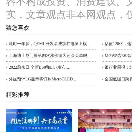
容不构成投资、消费建议。
实，文章观点非本网观点，
猜您喜欢
耗时一年多，QEMU开发者成功在电脑上模...
估值120亿，这
上海迪士尼门票第四次涨价游客还会买单吗...
华为智选720智
2022蔚来日:全新ES8和EC7发布,...
银行业周报：北
外媒预计LG显示将订购MicroOLED...
全国低碳日跨界
精彩推荐