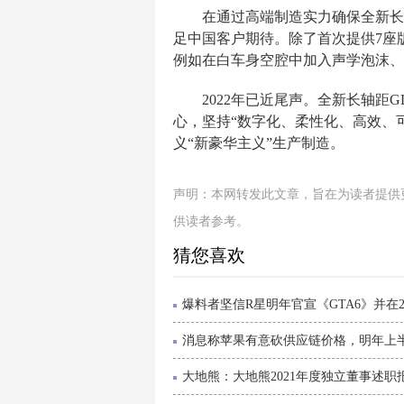
在通过高端制造实力确保全新长
足中国客户期待。除了首次提供7座版
例如在白车身空腔中加入声学泡沫、
2022年已近尾声。全新长轴距
心，坚持“数字化、柔性化、高效、
义“新豪华主义”生产制造。
声明：本网转发此文章，旨在为读者提供
供读者参考。
猜您喜欢
爆料者坚信R星明年官宣《GTA6》并在2.
消息称苹果有意砍供应链价格，明年上半年i
大地熊：大地熊2021年度独立董事述职报.