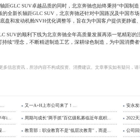
轴距GLC SUV卓越品质的同时，北京奔驰也始终秉持“中国制
的全新长轴距GLC SUV，北京奔驰还针对中国路况及中国市
底盘和发动机舱NVH优化调整等，旨在为中国客户提供更静谧
GLC SUV的顺利下线为北京奔驰全年高质量发展再添一笔精彩
可持续”理念，不断精进制造工艺，深耕绿色制造，为中国消费
更多信息资讯，所涉内容不构成投资、消费建议。文章事实如有疑问，请
..
又一A+H上市公司来了！...
安永发布
...
周期与成长“两手抓”百亿级私募临近年底积...
202
..
教育部：职业教育不是“低层次教育”，而是...
公司回