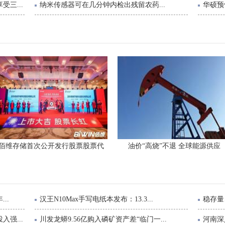
三...
纳米传感器可在几分钟内检出残留农药...
华硕预
佰维存储首次公开发行股票股票代
油价“高烧”不退 全球能源供应
..
汉王N10Max手写电纸本发布：13.3...
稳存量
强...
川发龙蟒9.56亿购入磷矿资产差“临门一...
河南深