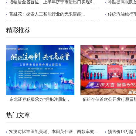
增幅居全省首位！上半年济宁市进出口实现6...
补贴提高限购放
普融花：探索人工智能行业的无限潜能...
传统汽油旅行车
精彩推荐
东北证券积极承办“拥抱注册制，
佰维存储首次公开发行股票
热门文章
实测对比丰田凯美瑞、本田英仕派，两款车究...
预售价18万起！领