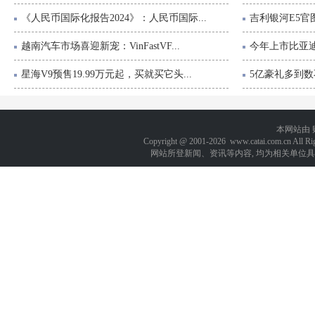
《人民币国际化报告2024》：人民币国际...
吉利银河E5官图
越南汽车市场喜迎新宠：VinFastVF...
今年上市比亚迪
星海V9预售19.99万元起，买就买它头...
5亿豪礼多到数不
本网站由
Copyright @ 2001-
2026 www.catai.com.cn A
网站所登新闻、资讯等内容, 均为相关单位具有著作