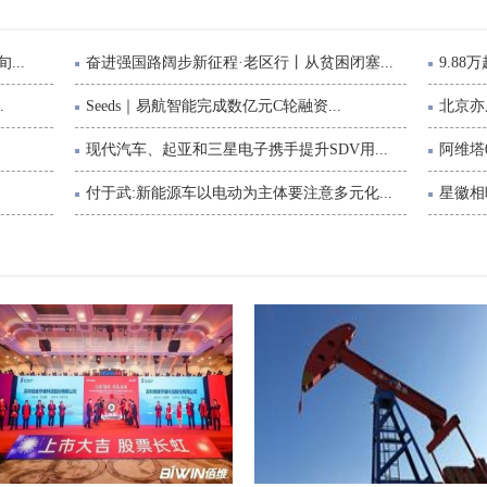
..
奋进强国路阔步新征程·老区行丨从贫困闭塞...
9.88
.
Seeds｜易航智能完成数亿元C轮融资...
北京亦
现代汽车、起亚和三星电子携手提升SDV用...
阿维塔0
付于武:新能源车以电动为主体要注意多元化...
星徽相