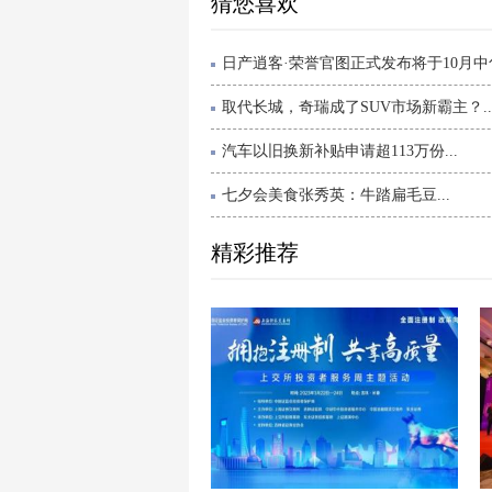
猜您喜欢
日产逍客·荣誉官图正式发布将于10月中旬.
取代长城，奇瑞成了SUV市场新霸主？..
汽车以旧换新补贴申请超113万份...
七夕会美食张秀英：牛踏扁毛豆...
精彩推荐