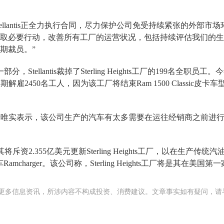
示，“Stellantis正全力执行合同，尽力保护公司免受持续紧张的
取必要行动，改善所有工厂的运营状况，包括持续评估我们的生
期裁员。”
tellantis裁掉了Sterling Heights工厂的199名全职员工。
期解雇2450名工人，因为该工厂将结束Ram 1500 Classic皮卡
行官唐唯实表示，该公司生产的汽车有太多需要在运往经销商之前进行维修，而S
，其将斥资2.355亿美元更新Sterling Heights工厂，以在生产传
车Ramcharger。该公司称，Sterling Heights工厂将是其在
更多信息资讯，所涉内容不构成投资、消费建议。文章事实如有疑问，请