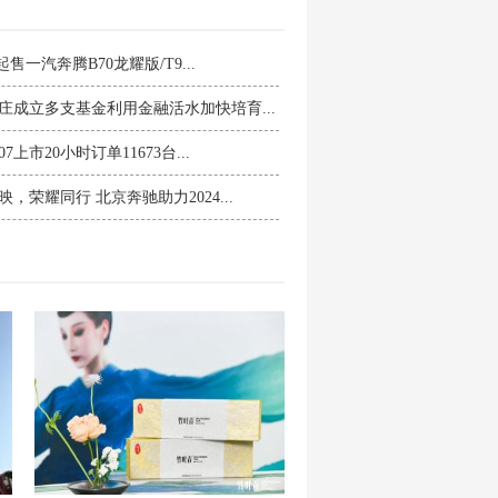
万起售一汽奔腾B70龙耀版/T9...
庄成立多支基金利用金融活水加快培育...
7上市20小时订单11673台...
映，荣耀同行 北京奔驰助力2024...