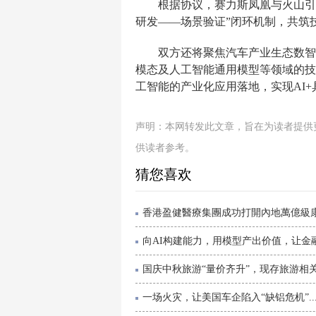
根据协议，赛力斯凤凰与火山引
研发——场景验证”闭环机制，共筑
双方还将聚焦汽车产业生态数智
模态及人工智能通用模型等领域的技
工智能的产业化应用落地，实现AI
声明：本网转发此文章，旨在为读者提供
供读者参考。
猜您喜欢
香港盈健醫療集團成功打開內地萬億級康養
向AI构建能力，用模型产出价值，让金融优
国庆中秋旅游“量价齐升”，现存旅游相关企
一场火灾，让美国车企陷入“缺铝危机”..