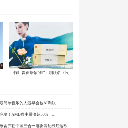
竹叶青春茶领“鲜”：刚联名《只
最简单音乐的人迟早会被AI淘汰...
突发！AMD盘中暴涨超30%！...
报舍弗勒中国三合一电驱装配线启运欧...