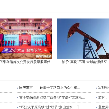
佰维存储首次公开发行股票股票代
油价“高烧”不退 全球能源供应
国庆车市——转型十字路口上的众生相...
写那些
古今交融添新韵味广西多地“非遗+”文旅活...
芯片，
.
“环江汉平原高铁”过“双节”荆山楚水一日...
盖世周