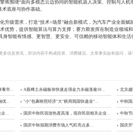
擎将围绕“面向多模态云边协同的智能机器人决策、控制与人机增
技术底座与协作基础。
化升级需求，打造“技术+场景”融合新模式，为汽车产业全面赋
术优势，提供智能算法与算力支撑；赛力斯发挥在制造业领域和
+具身智能有情感、更智慧、更安全、可信赖的移动智能体和生活
更多信息资讯，所涉内容不构成投资、消费建议。文章事实如有疑问，请
市...
A股稀土永磁板块快速走强金力永磁涨逾10...
北京越
...
“小”包裹映照经济“大”棋局我国快递业“...
中秋国
...
国庆中秋民宿游热度高涨，现存民宿相关企业...
中秋节
.
国庆中秋假期消费市场人气旺亮点多...
国庆开它