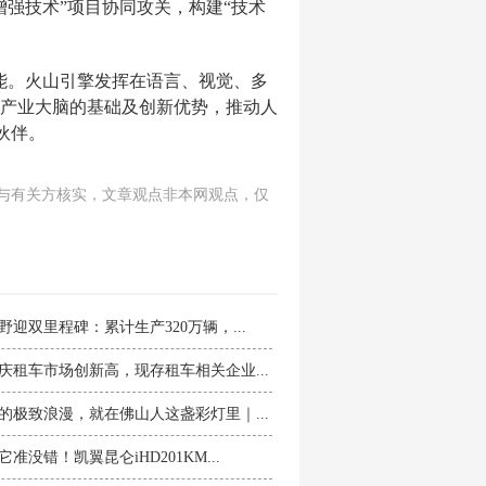
强技术”项目协同攻关，构建“技术
能。火山引擎发挥在语言、视觉、多
产业大脑的基础及创新优势，推动人
伙伴。
与有关方核实，文章观点非本网观点，仅
野迎双里程碑：累计生产320万辆，...
庆租车市场创新高，现存租车相关企业...
的极致浪漫，就在佛山人这盏彩灯里｜...
准没错！凯翼昆仑iHD201KM...