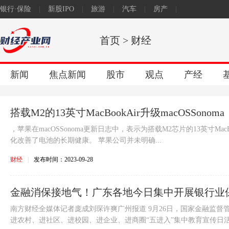
银行·保险
|
新股IPO
|
旅游
|
汽车
|
房产
|
原创
首页
>
财经
新闻
焦点新闻
股市
观点
产经
搭载M2的13英寸MacBookAir升级macOSSono
，苹果在macOSSonoma更新日志中，表示为搭载M2芯片的13英寸Mac
化改善了电池的长期健康。 苹果公司并未明确...
财经
|
发布时间：2023-09-28
金融消保接地气！广东各地今日集中开展银行业保
南方财经全媒体记者庞成刘琛许爽广州报道 9月26日，国家金融监督
进农村、进社区、进校园、进企业、进商圈“五进入”集中教育宣传日活.