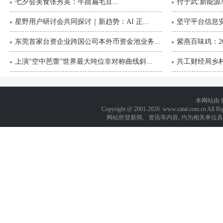
七夕会美食张秀英：牛踏扁毛豆...
付于武:新能源
星野用户研讨会共同探讨｜新趋势：AI 正...
坚守平台信息安
东莞首家台资企业跨国公司本外币资金池业务...
紫燕百味鸡：2
上演“空中芭蕾”世界最大吨位非对称曲线斜...
共工财经局乡村
本网站由
Copyright @ 2001-
2026 www.catai.com.cn A
网站所登新闻、资讯等内容, 均为相关单位具有著作