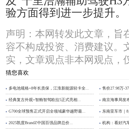
及“千里浩瀚辅助驾驶H3
验方面得到进一步提升。
声明：本网转发此文章，旨
容不构成投资、消费建议。
实，文章观点非本网观点，
猜您喜欢
多电池规格+8年长质保，江淮新能源轻卡全...
售价27.98万-3
经典复古外观+智舱智驾欧拉5正式亮相...
南京海事局发布
G700全球预售正式开启全领域豪华越野最...
东南亚车市｜8
2025凯度BrandZ中国百强品牌总价...
机构：看好汽车