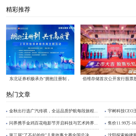
精彩推荐
东北证券积极承办“拥抱注册制，
佰维存储首次公开发行股票
热门文章
金秋出行选广汽传祺，全运品质护航每段旅程...
宇树科技CEO
问界携手金鸡百花电影节开启科技与艺术跨界...
售价11.99万-1
第三届“了不起的你”儿童故事大赛全国总决...
沈阳探索构建网