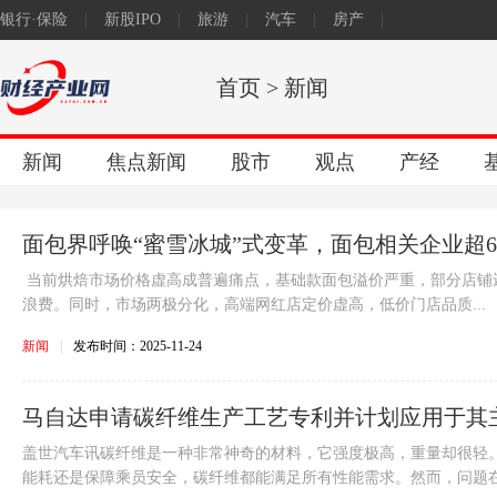
银行·保险
|
新股IPO
|
旅游
|
汽车
|
房产
|
原创
首页
>
新闻
新闻
焦点新闻
股市
观点
产经
面包界呼唤“蜜雪冰城”式变革，面包相关企业超62
当前烘焙市场价格虚高成普遍痛点，基础款面包溢价严重，部分店铺
浪费。同时，市场两极分化，高端网红店定价虚高，低价门店品质...
新闻
|
发布时间：2025-11-24
马自达申请碳纤维生产工艺专利并计划应用于其
盖世汽车讯碳纤维是一种非常神奇的材料，它强度极高，重量却很轻
能耗还是保障乘员安全，碳纤维都能满足所有性能需求。然而，问题在于